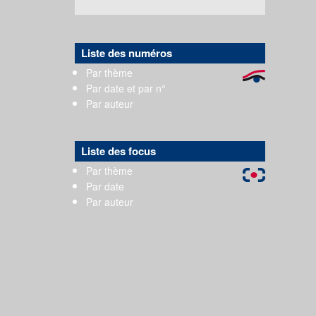
Liste des numéros
Par thème
Par date et par n°
Par auteur
Liste des focus
Par thème
Par date
Par auteur