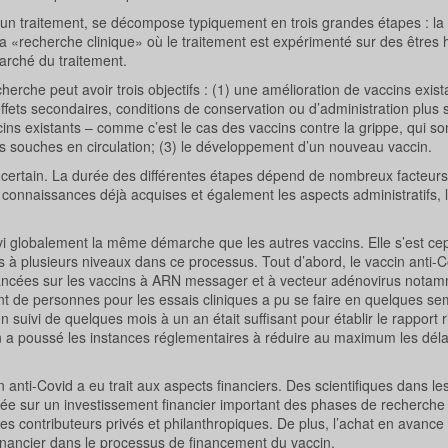
un traitement, se décompose typiquement en trois grandes étapes : la
 la «recherche clinique» où le traitement est expérimenté sur des êtres
marché du traitement.
herche peut avoir trois objectifs : (1) une amélioration de vaccins exist
effets secondaires, conditions de conservation ou d’administration plus s
ins existants – comme c’est le cas des vaccins contre la grippe, qui son
 souches en circulation; (3) le développement d’un nouveau vaccin.
ncertain. La durée des différentes étapes dépend de nombreux facteurs,
es connaissances déjà acquises et également les aspects administratifs, l
ivi globalement la même démarche que les autres vaccins. Elle s’est c
ps à plusieurs niveaux dans ce processus. Tout d’abord, le vaccin anti-C
vancées sur les vaccins à ARN messager et à vecteur adénovirus nota
ent de personnes pour les essais cliniques a pu se faire en quelques s
n suivi de quelques mois à un an était suffisant pour établir le rapport 
on a poussé les instances réglementaires à réduire au maximum les délai
 anti-Covid a eu trait aux aspects financiers. Des scientifiques dans l
uyée sur un investissement financier important des phases de recherche
es contributeurs privés et philanthropiques. De plus, l’achat en avanc
financier dans le processus de financement du vaccin.