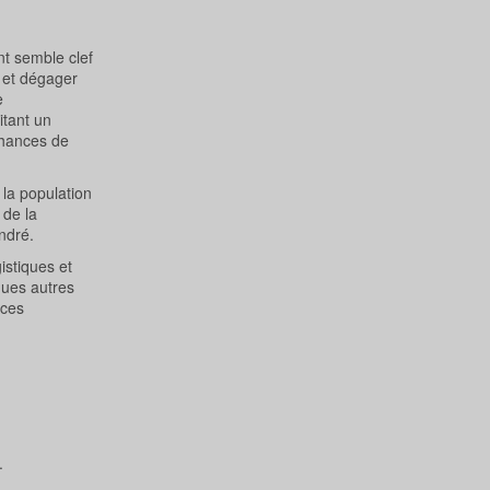
t semble clef
s et dégager
e
tant un
chances de
 la population
 de la
ndré.
istiques et
iques autres
nces
.