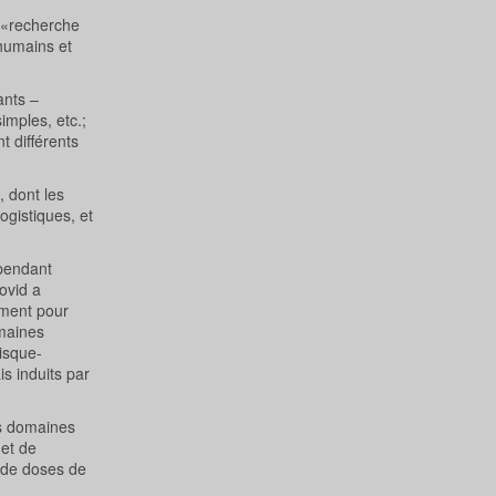
 «recherche
 humains et
ants –
imples, etc.;
t différents
 dont les
ogistiques, et
ependant
ovid a
mment pour
emaines
risque-
s induits par
es domaines
 et de
e de doses de