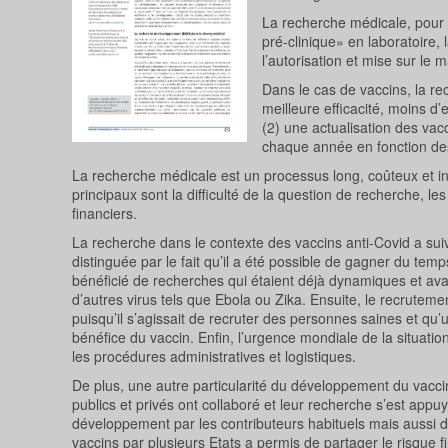
La recherche médicale, pour 
pré-clinique» en laboratoire,
l’autorisation et mise sur le 
Dans le cas de vaccins, la rec
meilleure efficacité, moins d’
(2) une actualisation des vacc
chaque année en fonction des
La recherche médicale est un processus long, coûteux et i
principaux sont la difficulté de la question de recherche, l
financiers.
La recherche dans le contexte des vaccins anti-Covid a su
distinguée par le fait qu’il a été possible de gagner du tem
bénéficié de recherches qui étaient déjà dynamiques et a
d’autres virus tels que Ebola ou Zika. Ensuite, le recrutem
puisqu’il s’agissait de recruter des personnes saines et qu’u
bénéfice du vaccin. Enfin, l’urgence mondiale de la situati
les procédures administratives et logistiques.
De plus, une autre particularité du développement du vaccin
publics et privés ont collaboré et leur recherche s’est app
développement par les contributeurs habituels mais aussi d
vaccins par plusieurs Etats a permis de partager le risque 