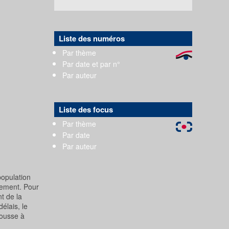
Liste des numéros
Par thème
Par date et par n°
Par auteur
Liste des focus
Par thème
Par date
Par auteur
population
tement. Pour
t de la
élais, le
pousse à