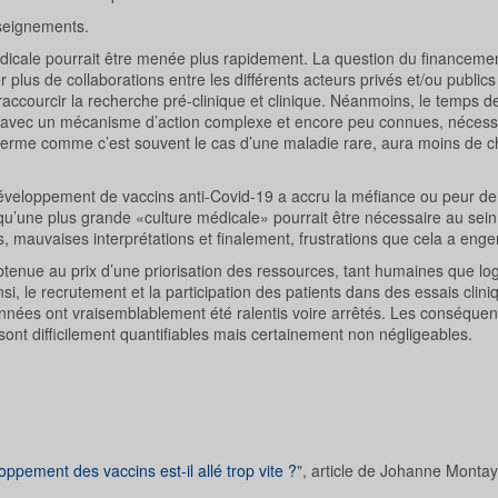
nseignements.
icale pourrait être menée plus rapidement. La question du financemen
lus de collaborations entre les différents acteurs privés et/ou public
ccourcir la recherche pré-clinique et clinique. Néanmoins, le temps d
 avec un mécanisme d’action complexe et encore peu connues, nécessi
g terme comme c’est souvent le cas d’une maladie rare, aura moins de 
 développement de vaccins anti-Covid-19 a accru la méfiance ou peur de
é qu’une plus grande «culture médicale» pourrait être nécessaire au sein
, mauvaises interprétations et finalement, frustrations que cela a enge
obtenue au prix d’une priorisation des ressources, tant humaines que log
nsi, le recrutement et la participation des patients dans des essais clin
nnées ont vraisemblablement été ralentis voire arrêtés. Les conséque
sont difficilement quantifiables mais certainement non négligeables.
oppement des vaccins est-il allé trop vite ?
", article de Johanne Montay