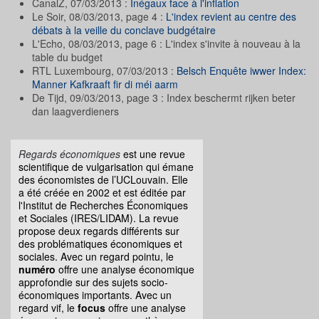
CanalZ, 07/03/2013 :
Inégaux face à l'inflation
Le Soir, 08/03/2013, page 4 :
L'index revient au centre des
débats à la veille du conclave budgétaire
L'Echo, 08/03/2013, page 6 : L'index s'invite à nouveau à la
table du budget
RTL Luxembourg, 07/03/2013 :
Belsch Enquête iwwer Index:
Manner Kafkraaft fir di méi aarm
De Tijd, 09/03/2013, page 3 : Index beschermt rijken beter
dan laagverdieners
Regards économiques
est une revue
scientifique de vulgarisation qui émane
des économistes de l’UCLouvain. Elle
a été créée en 2002 et est éditée par
l'Institut de Recherches Économiques
et Sociales (IRES/LIDAM). La revue
propose deux regards différents sur
des problématiques économiques et
sociales. Avec un regard pointu, le
numéro
offre une analyse économique
approfondie sur des sujets socio-
économiques importants. Avec un
regard vif, le
focus
offre une analyse