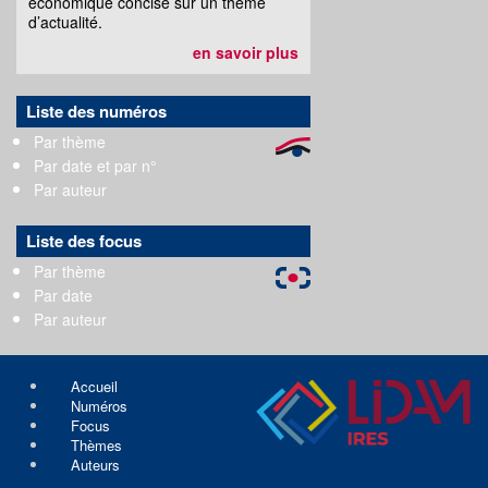
économique concise sur un thème
d’actualité.
en savoir plus
Liste des numéros
Par thème
Par date et par n°
Par auteur
Liste des focus
Par thème
Par date
Par auteur
Accueil
Numéros
Focus
Thèmes
Auteurs