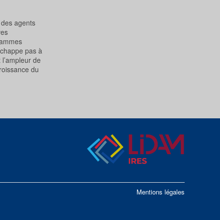
e des agents
ves
grammes
échappe pas à
t l’ampleur de
croissance du
Mentions légales