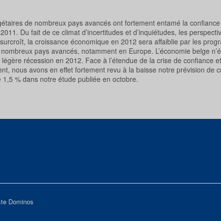
 budgétaires de nombreux pays avancés ont fortement entamé la confianc
1. Du fait de ce climat d’incertitudes et d’inquiétudes, les perspecti
urcroît, la croissance économique en 2012 sera affaiblie par les pro
de nombreux pays avancés, notamment en Europe. L’économie belge n’
en légère récession en 2012. Face à l’étendue de la crise de confiance e
t, nous avons en effet fortement revu à la baisse notre prévision de 
re 1,5 % dans notre étude publiée en octobre.
iste Dominos