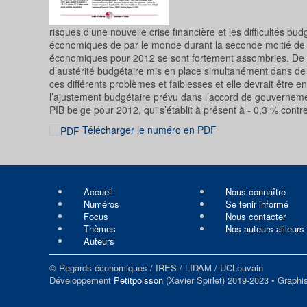
risques d’une nouvelle crise financière et les difficultés
économiques de par le monde durant la seconde moitié de 201
économiques pour 2012 se sont fortement assombries. De s
d’austérité budgétaire mis en place simultanément dans 
ces différents problèmes et faiblesses et elle devrait être 
l’ajustement budgétaire prévu dans l’accord de gouvernemen
PIB belge pour 2012, qui s’établit à présent à - 0,3 % cont
Télécharger le numéro en PDF
Accueil
Nous connaître
Numéros
Se tenir informé
Focus
Nous contacter
Thèmes
Nos auteurs ailleurs
Auteurs
© Regards économiques / IRES / LIDAM / UCLouvain
Développement
Petitpoisson
(Xavier Spirlet) 2019-2023 • Graph