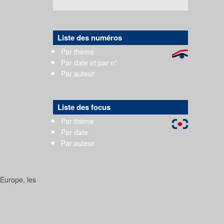
Liste des numéros
Par thème
Par date et par n°
Par auteur
Liste des focus
Par thème
Par date
Par auteur
 Europe, les