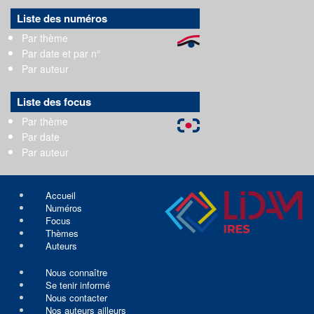
Liste des numéros
Par thème
Par date et par n°
Par auteur
Liste des focus
Par thème
Par date
Par auteur
Accueil
Numéros
Focus
Thèmes
Auteurs
Nous connaître
Se tenir informé
Nous contacter
Nos auteurs ailleurs