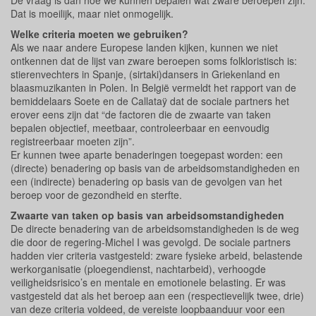
De vraag is dan hoe we kunnen bepalen wat zware beroepen zijn.
Dat is moeilijk, maar niet onmogelijk.
Welke criteria moeten we gebruiken?
Als we naar andere Europese landen kijken, kunnen we niet
ontkennen dat de lijst van zware beroepen soms folkloristisch is:
stierenvechters in Spanje, (sirtaki)dansers in Griekenland en
blaasmuzikanten in Polen. In België vermeldt het rapport van de
bemiddelaars Soete en de Callataÿ dat de sociale partners het
erover eens zijn dat “de factoren die de zwaarte van taken
bepalen objectief, meetbaar, controleerbaar en eenvoudig
registreerbaar moeten zijn”.
Er kunnen twee aparte benaderingen toegepast worden: een
(directe) benadering op basis van de arbeidsomstandigheden en
een (indirecte) benadering op basis van de gevolgen van het
beroep voor de gezondheid en sterfte.
Zwaarte van taken op basis van arbeidsomstandigheden
De directe benadering van de arbeidsomstandigheden is de weg
die door de regering-Michel I was gevolgd. De sociale partners
hadden vier criteria vastgesteld: zware fysieke arbeid, belastende
werkorganisatie (ploegendienst, nachtarbeid), verhoogde
veiligheidsrisico’s en mentale en emotionele belasting. Er was
vastgesteld dat als het beroep aan een (respectievelijk twee, drie)
van deze criteria voldeed, de vereiste loopbaanduur voor een