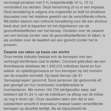
vervroegd pensioen met 5 % (respectievelijk 10 %, 15 %)
verminderd zou worden. Deze hervorming zit nu in een impasse.
Deze benadering is volgens ons ongeschikt en leidt tot eindeloze
discussies over het relatieve gewicht van de verschillende criteria.
Wij stellen daarom een indirecte benadering voor die een shortcut
biedt door zich te beperken tot het objectiveren van de
gezondheidseffecten van het beroep. Oordelen over de zwaarte
van een beroep zonder naar de gezondheidseffecten te kijken, is
als oordelen over de kwaliteit van een gerecht zonder het te
proeven.
Zwaarte van taken op basis van sterfte
Onze eerste indicator bestaat erin de beroepen met een
verhoogd sterfterisico vast te stellen. Concreet gebruiken we een
Amerikaanse database die 1.835.072 individuen bevat en hun
salaris- en opleidingsniveaus en hun beroepen op het moment
van de enquête vermeldt. Op basis hiervan zijn 91
‘beroepsgroepen’ gevormd. Deze personen zijn gedurende elf
jaar gevolgd om hun (eventuele) overlijdensdata te
inventariseren. We nemen 160.750 sterfgevallen waar, wat
betekent dat 91,24 % van de individuen na afloop van de follow-
up nog in leven zijn. Onze resultaten laten zien dat er een
substantieel verschil in levensduur bestaat tussen verschillende
beroepen op dezelfde leeftijd. Als we bijvoorbeeld de