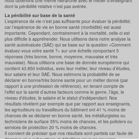
nous obtenons une même hiérarchie avec le métier d’enseignant
dont la pénibilité relative n’est pas avérée.
La pénibilité sur base de la santé
L’espérance de vie n’est pas suffisante pour évaluer la pénibilité;
car l’espérance de vie en bonne santé (morbidité) est aussi
importante. Cependant, contrairement à la mortalité, celle-ci est
plus difficile à appréhender. Nous utilisons dans notre analyse la
santé autoévaluée (SAE) qui se base sur la question «Comment
évaluez-vous votre santé ?» sur une échelle comportant 5
réponses (très bonne, bonne, moyenne, mauvaise et très
mauvaise). Nous utilisons une base de donnée européenne qui
contient 43.850 individus, avec leur métier, leur niveau d’études,
leur salaire et leur SAE. Nous estimons la probabilité de se
déclarer en bonne/très bonne santé pour un métier donné (par
rapport à une profession de référence), en tenant compte de
l’effet sur la santé d’autres facteurs comme le genre, l’âge, le
niveau d’études, le salaire et le statut d’indépendant. Nos
résultats révèlent par exemple que par rapport aux enseignants,
les agriculteurs ou travailleurs du bâtiment ont 41 % moins de
chances de se déclarer en bonne santé, les métallurgistes ou
techniciens de surface 35% moins de chances, et les policiers ou
services de protection 20 % moins de chances.
Il convient de préciser que nos résultats sont partiels car faute de