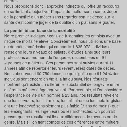
critères.
Nous proposons donc l’approche indirecte qui offre un raccourci
en se limitant à objectiver l’impact du métier sur la santé. Juger
de la pénibilité d’un métier sans regarder son incidence sur la
santé c’est comme juger de la qualité d’un plat sans le goûter.
La pénibilité sur base de la mortalité
Notre premier indicateur consiste à identifier les emplois avec un
risque de mortalité élevé. Concrètement, nous utilisons une base
de données américaine qui comporte 1.835.072 individus et
renseigne leurs niveaux de salaire, d’études ainsi que leurs
professions au moment de l’enquête, rassemblées en 91
«groupes de métiers». Ces personnes sont suivies durant 11
années afin de répertorier leurs (éventuelles) dates de décès.
Nous observons 160.750 décès, ce qui signifie que 91,24 % des
individus sont encore en vie à la fin du suivi. Nos résultats
montrent qu’il existe un différentiel substantiel de longévité entre
différents métiers à âge équivalent. Par exemple, si l’on considère
l’espérance de vie d’un homme à 25 ans, nos résultats révèlent
que les serveurs, les infirmiers, les militaires ou les métallurgistes
ont une longévité sensiblement plus faible (7 ans de moins) que
les enseignants, les ingénieurs ou les architectes. On pourrait
penser que ce résultat est lié aux différences de revenus ou de
genre. Mais si l’on tient compte de ces différences entre métiers