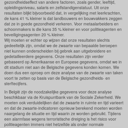
gezondheidseffect van andere factoren, zoals gender, leeftijd,
opleidingsniveau, salaris en zelfstandigenstatuut. Uit onze
resultaten blijkt bijvoorbeeld dat, in vergelijking met leerkrachten,
de kans 41 % kleiner is dat landbouwers en bouwvakkers zeggen
dat ze in goede gezondheid verkeren. Voor metaalarbeiders en
schoonmakers is die kans 35 % kleiner en voor politieagenten en
beveiligingsagenten 20 % kleiner.
Wij moeten er echter op wijzen dat onze resultaten slechts
gedeeltelijk zijn, omdat we de zwaarte van bepaalde beroepen
niet kunnen onderscheiden bij gebrek aan uitgebreidere en
gedetailleerdere gegevens. Onze resultaten zijn verder
gebaseerd op Amerikaanse en Europese gegevens, omdat we in
dit stadium niet aan de Belgische gegevens konden komen. We
doen dus een oproep om deze analyse van de zwaarte van taken
voort te zetten op basis van de Belgische gezondheids- en
sterftecijfers.
In België zijn de noodzakelijke gegevens voor deze analyse
beschikbaar via de Kruispuntbank van de Sociale Zekerheid. We
moeten ook verduidelijken dat de zwaarte in ruimte en tijd varieert
en dat de zwaarte-indicatoren opnieuw berekend moeten worden
naargelang de situatie en tijd waarin ze worden gebruikt. Tijdens
een alarmfase wegens terroristische dreiging is het risico voor
politieagenten immers niet hetzelfde als onder normale