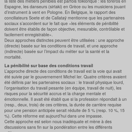
la liste des métiers pénibles est parfois folklorique : les toreros en
Espagne, les danseurs (sirtaki) en Grèce ou les musiciens jouant
d’instrument à vent en Pologne. En Belgique, le rapport des
conciliateurs Soete et de Callataÿ mentionne que les partenaires
sociaux s’accordent sur le fait que «les éléments de pénibilité
doivent être établis de façon objective, mesurable, contrôlable et
facilement enregistrable».
Deux approches distinctes peuvent être utilisées : une approche
(directe) basée sur les conditions de travail, et une approche
(indirecte) basée sur l’impact du métier sur la santé et la
mortalité.
La pénibilité sur base des conditions travail
L’approche directe des conditions de travail est la voie qui avait
été suivie par le gouvernement Michel Ier. Quatre critères avaient
été définis par les partenaires sociaux : le travail physique lourd,
l’organisation du travail pesante (en équipe, travail de nuit), les
risques pour la sécurité accrus et la charge mentale et
émotionnelle. Il avait été établi que si la profession répondait à un
(resp., deux, trois) de ces critères, la durée de carrière requise
pour une pension anticipée serait réduite de 5 % (resp. 10 %, 15
%). Cette réforme est aujourd’hui dans une impasse.
Cette approche est selon nous inadéquate et mène à des
discussions sans fin sur la pondération entre les différents