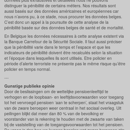
données plus exhaustives et détaillées nous ne pouvons
distinguer la pénibilité de certains métiers. Nos résultats sont
aussi basés sur des données américaines et européennes car
nous n’avons pu, à ce stade, nous procurer les données belges.
C’est donc un appel à la poursuite de cette analyse de la
pénibilité basée sur des données belges de santé et de mortalité.
En Belgique les données nécessaires à cette analyse existent via
la Banque Carrefour de la Sécurité Sociale. Il faut aussi préciser
que la pénibilité varie dans le temps et l’espace et que les
indicateurs de pénibilité doivent être recalculés selon la situation
et l’époque dans lesquelles ils sont utilisés. Etre policier en
période d’alerte terroriste ne présente pas le même risque qu’être
policier en temps normal.
---
Gunstige publieke opinie
Door de beslissingen om de wettelijke pensioenleeftijd te
verhogen en de loopbaan- en leeftijdsvoorwaarden voor toegang
tot het vervroegd pensioen ‘aan te scherpen’, staat het vraagstuk
van de zware beroepen weer centraal in het sociaal overleg. Uit
peilingen blijkt dat meer dan 80 % van de bevolking er
voorstander van is rekening te houden met de zwaarte van taken
bij de vaststelling van de toegangsvoorwaarden tot het pensioen.