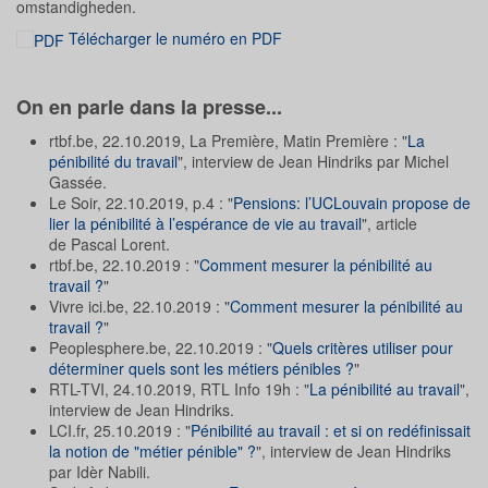
omstandigheden.
Télécharger le numéro en PDF
On en parle dans la presse...
rtbf.be, 22.10.2019, La Première, Matin Première : "
La
pénibilité du travail
", interview de Jean Hindriks par Michel
Gassée.
Le Soir, 22.10.2019, p.4 : "
Pensions: l’UCLouvain propose de
lier la pénibilité à l’espérance de vie au travail
", article
de Pascal Lorent.
rtbf.be, 22.10.2019 : "
Comment mesurer la pénibilité au
travail ?
"
Vivre ici.be, 22.10.2019 : "
Comment mesurer la pénibilité au
travail ?
"
Peoplesphere.be, 22.10.2019 : "
Quels critères utiliser pour
déterminer quels sont les métiers pénibles ?
"
RTL-TVI, 24.10.2019, RTL Info 19h : "
La pénibilité au travail
",
interview de Jean Hindriks.
LCI.fr, 25.10.2019 : "
Pénibilité au travail : et si on redéfinissait
la notion de "métier pénible" ?
", interview de Jean Hindriks
par Idèr Nabili.