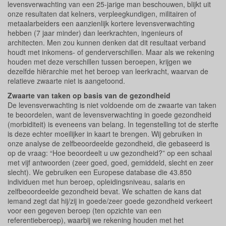
levensverwachting van een 25-jarige man beschouwen, blijkt uit
onze resultaten dat kelners, verpleegkundigen, militairen of
metaalarbeiders een aanzienlijk kortere levensverwachting
hebben (7 jaar minder) dan leerkrachten, ingenieurs of
architecten. Men zou kunnen denken dat dit resultaat verband
houdt met inkomens- of genderverschillen. Maar als we rekening
houden met deze verschillen tussen beroepen, krijgen we
dezelfde hiërarchie met het beroep van leerkracht, waarvan de
relatieve zwaarte niet is aangetoond.
Zwaarte van taken op basis van de gezondheid
De levensverwachting is niet voldoende om de zwaarte van taken
te beoordelen, want de levensverwachting in goede gezondheid
(morbiditeit) is eveneens van belang. In tegenstelling tot de sterfte
is deze echter moeilijker in kaart te brengen. Wij gebruiken in
onze analyse de zelfbeoordeelde gezondheid, die gebaseerd is
op de vraag: “Hoe beoordeelt u uw gezondheid?” op een schaal
met vijf antwoorden (zeer goed, goed, gemiddeld, slecht en zeer
slecht). We gebruiken een Europese database die 43.850
individuen met hun beroep, opleidingsniveau, salaris en
zelfbeoordeelde gezondheid bevat. We schatten de kans dat
iemand zegt dat hij/zij in goede/zeer goede gezondheid verkeert
voor een gegeven beroep (ten opzichte van een
referentieberoep), waarbij we rekening houden met het