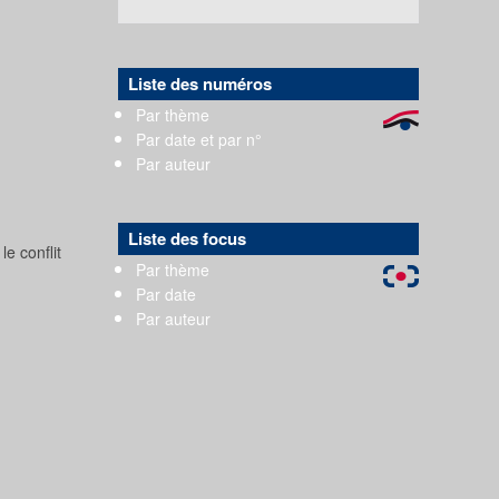
Liste des numéros
Par thème
Par date et par n°
Par auteur
Liste des focus
e conflit
Par thème
Par date
Par auteur