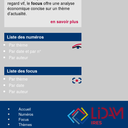
regard vif, le
focus
offre une analyse
économique concise sur un thème
d’actualité.
en savoir plus
Liste des numéros
Par thème
Par date et par n°
Par auteur
Liste des focus
Par thème
Par date
Par auteur
Accueil
Numéros
Focus
Thèmes