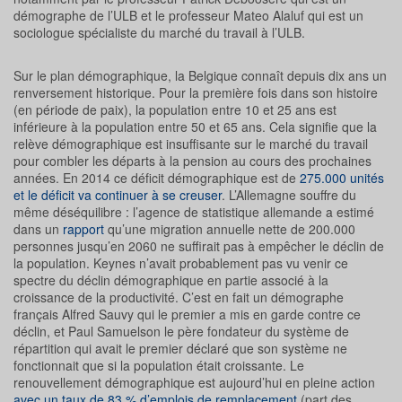
démographe de l’ULB et le professeur Mateo Alaluf qui est un
sociologue spécialiste du marché du travail à l’ULB.
Sur le plan démographique, la Belgique connaît depuis dix ans un
renversement historique. Pour la première fois dans son histoire
(en période de paix), la population entre 10 et 25 ans est
inférieure à la population entre 50 et 65 ans. Cela signifie que la
relève démographique est insuffisante sur le marché du travail
pour combler les départs à la pension au cours des prochaines
années. En 2014 ce déficit démographique est de
275.000 unités
et le déficit va continuer à se creuser
. L’Allemagne souffre du
même déséquilibre : l’agence de statistique allemande a estimé
dans un
rapport
qu’une migration annuelle nette de 200.000
personnes jusqu’en 2060 ne suffirait pas à empêcher le déclin de
la population. Keynes n’avait probablement pas vu venir ce
spectre du déclin démographique en partie associé à la
croissance de la productivité. C’est en fait un démographe
français Alfred Sauvy qui le premier a mis en garde contre ce
déclin, et Paul Samuelson le père fondateur du système de
répartition qui avait le premier déclaré que son système ne
fonctionnait que si la population était croissante. Le
renouvellement démographique est aujourd’hui en pleine action
avec un taux de 83 % d’emplois de remplacement
(part des