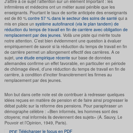
J'attire à ce sujet l’attention sur un élément important : les
infirmières et médecins ont un métier aussi pénible que les
enseignants. Pourtant le taux de sortie anticipée des enseignants
est de 80 %
contre 57 % dans le secteur des soins de santé
qui a
mis en place un
système autofinancé (via le plan tandem) de
réduction du temps de travail en fin de carrière avec obligation de
remplacement par des jeunes
. Voilà une piste qui mérite toute
notre attention. C’est bien évidemment une question à évaluer
empiriquement de savoir si la réduction du temps de travail en fin
de carrière permet un allongement effectif des carrières. A ce
sujet,
une étude empirique récente
sur base de données
allemandes confirme un effet favorable, en particulier en période
de chômage élevé, d’une réduction du temps de travail en fin de
carrière, à condition d’inciter financièrement les firmes au
remplacement par des jeunes.
Mon but dans cette note est de contribuer à redresser quelques
idées reçues en matière de pension et de faire ainsi progresser le
débat public sur la réforme des pensions. Pour paraphraser un
démographe célèbre : «Bien informés, les hommes sont des
citoyens; mal informés ils deviennent des sujets» (A. Sauvy, Le
Pouvoir et l’Opinion, 1949, Paris).
Télécharger le focus en PDF