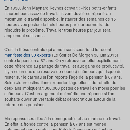
En 1930, John Maynard Keynes écrivait : «Nos petits-enfants
n’auront pas assez de travail. Ils vont devoir se répartir au
maximum le travail disponible. Instaurer des semaines de 15
heures avec postes de trois heures par jour permettra de
résoudre le problème. Travailler trois heures par jour sera
amplement suffisant».
C’est la thèse centrale qui à mon sens sous-tend le récent
manifeste des 30 experts
(Le Soir et De Morgen 30 juin 2015)
contre la pension à 67 ans. On y retrouve en effet explicitement
cette référence au partage du travail et aux gains de productivité.
Il y a selon eux une réserve de (jeunes) chômeurs qui risque de
rester sur le carreau si l’on reporte l’âge de la pension à 67 ans.
Selon «leurs estimations» reporter l’âge effectif de retraite de
deux ans impliquerait 300.000 postes de travail en moins pour les
chômeurs. C’est un argument qui mérite une réponse si l’on
souhaite ouvrir un véritable débat démocratique autour de la
réforme des pensions.
Ma réponse sera liée à la démographie et au marché du travail.
En effet la fronde contre la pension à 67 ans est menée
notamment par le professeur Patrick Deboosere qui est un