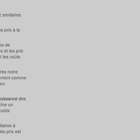
 similaires
s prix à la
es de
 et les prix
t les coûts
près notre
otamment comme
ion
roissance
des
aîne un
 coûts
laires à
es prix est