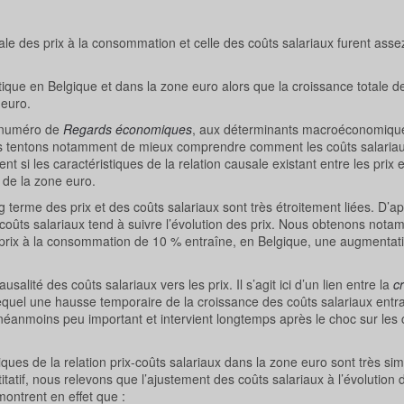
ale des prix à la consommation et celle des coûts salariaux furent assez
tique en Belgique et dans la zone euro alors que la croissance totale de
 euro.
 numéro de
Regards économiques
, aux déterminants macroéconomiqu
ous tentons notamment de mieux comprendre comment les coûts salariaux
 si les caractéristiques de la relation causale existant entre les prix e
 de la zone euro.
 terme des prix et des coûts salariaux sont très étroitement liées. D’a
des coûts salariaux tend à suivre l’évolution des prix. Nous obtenons n
prix à la consommation de 10 % entraîne, en Belgique, une augmentat
salité des coûts salariaux vers les prix. Il s’agit ici d’un lien entre la
c
n lequel une hausse temporaire de la croissance des coûts salariaux entr
st néanmoins peu important et intervient longtemps après le choc sur les
ques de la relation prix-coûts salariaux dans la zone euro sont très simi
tatif, nous relevons que l’ajustement des coûts salariaux à l’évolution d
montrent en effet que :