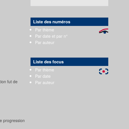
Liste des numéros
Par thème
Par date et par n°
Par auteur
Liste des focus
Par thème
Par date
ion fut de
Par auteur
ne progression