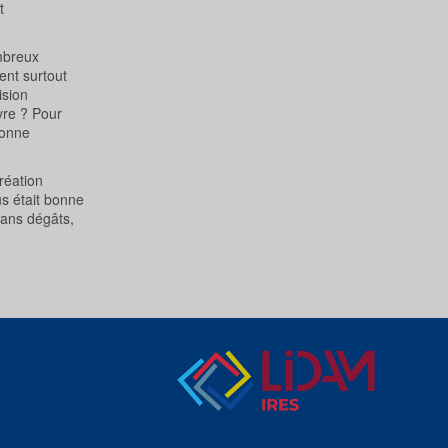
t
ombreux
ent surtout
ision
vre ? Pour
donne
réation
us était bonne
sans dégâts,