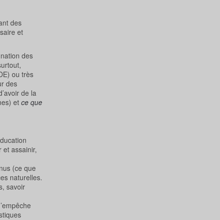
ant des
saire et
gnation des
urtout,
DE) ou très
ur des
’avoir de la
nes) et
ce que
éducation
et assainir,
venus (ce que
es naturelles.
s, savoir
e n’empêche
stiques