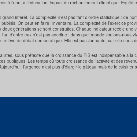
ccès à l’eau, à l’éducation; impact du réchauffement climatique. Equité e
grand intérêt. La complexité n’est pas tant d’ordre statistique : de n
 publiés. On peut en faire l’inventaire. La complexité de l’exercice provi
u deux générations se sont construites. Chaque indicateur recèle une v
e l’un d’entre eux n’est pas anodine : dans quel monde voulons-nous vi
ais relève du débat démocratique. Elle est passionnante, car elle nous 
alistes, sous prétexte que la croissance du PIB est indispensable à la c
nces publiques. Les temps où toute croissance de l’activité et des reven
ujourd’hui, l’urgence n’est plus d’élargir le gâteau mais de le cuisiner 