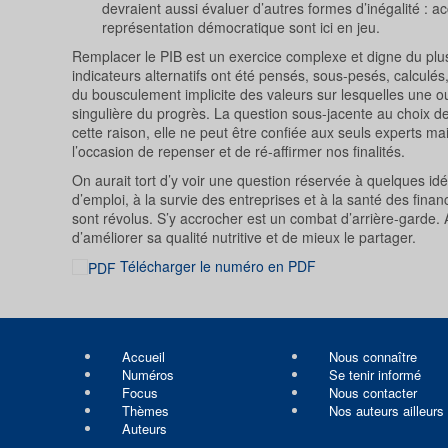
devraient aussi évaluer d’autres formes d’inégalité : a
représentation démocratique sont ici en jeu.
Remplacer le PIB est un exercice complexe et digne du plus 
indicateurs alternatifs ont été pensés, sous-pesés, calculés,
du bousculement implicite des valeurs sur lesquelles une o
singulière du progrès. La question sous-jacente au choix d
cette raison, elle ne peut être confiée aux seuls experts m
l’occasion de repenser et de ré-affirmer nos finalités.
On aurait tort d’y voir une question réservée à quelques idé
d’emploi, à la survie des entreprises et à la santé des fina
sont révolus. S’y accrocher est un combat d’arrière-garde. A
d’améliorer sa qualité nutritive et de mieux le partager.
Télécharger le numéro en PDF
Accueil
Nous connaître
Numéros
Se tenir informé
Focus
Nous contacter
Thèmes
Nos auteurs ailleurs
Auteurs