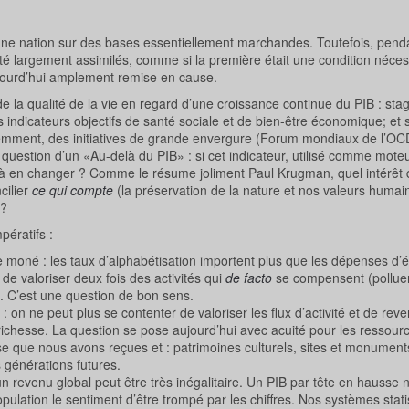
d’une nation sur des bases essentiellement marchandes. Toutefois, pend
té largement assimilés, comme si la première était une condition néces
aujourd’hui amplement remise en cause.
la qualité de la vie en regard d’une croissance continue du PIB : sta
s indicateurs objectifs de santé sociale et de bien-être économique; et s
mment, des initiatives de grande envergure (Forum mondiaux de l’OC
 question d’un «Au-delà du PIB» : si cet indicateur, utilisé comme mote
 à en changer ? Comme le résume joliment Paul Krugman, quel intérêt d
cilier
ce qui compte
(la préservation de la nature et nos valeurs humai
 ?
pératifs :
e moné : les taux d’alphabétisation importent plus que les dépenses d’
u de valoriser deux fois des activités qui
de facto
se compensent (polluer 
). C’est une question de bon sens.
é : on ne peut plus se contenter de valoriser les flux d’activité et de re
e richesse. La question se pose aujourd’hui avec acuité pour les ressourc
sse que nous avons reçues et : patrimoines culturels, sites et monument
s générations futures.
’un revenu global peut être très inégalitaire. Un PIB par tête en hauss
pulation le sentiment d’être trompé par les chiffres. Nos systèmes stati