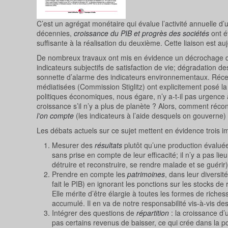
C’est un agrégat monétaire qui évalue l’activité annuelle 
décennies,
croissance du PIB et progrès des sociétés
ont é
suffisante à la réalisation du deuxième. Cette liaison est 
De nombreux travaux ont mis en évidence un décrochage de 
indicateurs subjectifs de satisfaction de vie; dégradation de
sonnette d’alarme des indicateurs environnementaux. Réce
médiatisées (Commission Stiglitz) ont explicitement posé la
politiques économiques, nous égare, n’y a-t-il pas urgence
croissance s’il n’y a plus de planète ? Alors, comment récon
l’on compte
(les indicateurs à l’aide desquels on gouverne)
Les débats actuels sur ce sujet mettent en évidence trois im
Mesurer des
résultats
plutôt qu’une production évalué
sans prise en compte de leur efficacité; il n’y a pas lie
détruire et reconstruire, se rendre malade et se guérir
Prendre en compte les
patrimoines
, dans leur diversit
fait le PIB) en ignorant les ponctions sur les stocks d
Elle mérite d’être élargie à toutes les formes de riche
accumulé. Il en va de notre responsabilité vis-à-vis de
Intégrer des questions de
répartition
: la croissance d
pas certains revenus de baisser, ce qui crée dans la po