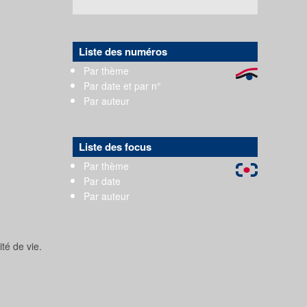
Liste des numéros
Par thème
Par date et par n°
Par auteur
Liste des focus
Par thème
Par date
Par auteur
ité de vie.