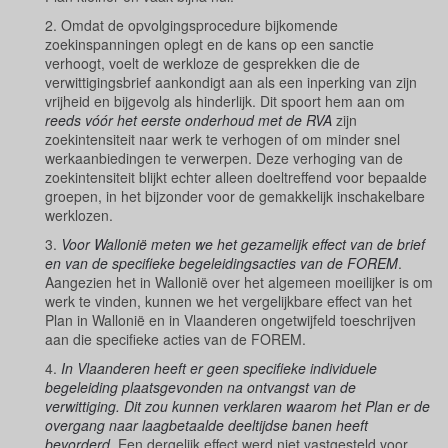
2. Omdat de opvolgingsprocedure bijkomende
zoekinspanningen oplegt en de kans op een sanctie
verhoogt, voelt de werkloze de gesprekken die de
verwittigingsbrief aankondigt aan als een inperking van zijn
vrijheid en bijgevolg als hinderlijk. Dit spoort hem aan om
reeds vóór het eerste onderhoud met de RVA
zijn
zoekintensiteit naar werk te verhogen of om minder snel
werkaanbiedingen te verwerpen. Deze verhoging van de
zoekintensiteit blijkt echter alleen doeltreffend voor bepaalde
groepen, in het bijzonder voor de gemakkelijk inschakelbare
werklozen.
3.
Voor Wallonië meten we het gezamelijk effect van de brief
en van de specifieke begeleidingsacties van de FOREM
.
Aangezien het in Wallonië over het algemeen moeilijker is om
werk te vinden, kunnen we het vergelijkbare effect van het
Plan in Wallonië en in Vlaanderen ongetwijfeld toeschrijven
aan die specifieke acties van de FOREM.
4.
In Vlaanderen heeft er geen specifieke individuele
begeleiding plaatsgevonden na ontvangst van de
verwittiging. Dit zou kunnen verklaren waarom het Plan er de
overgang naar laagbetaalde deeltijdse banen heeft
bevorderd
. Een dergelijk effect werd niet vastgesteld voor