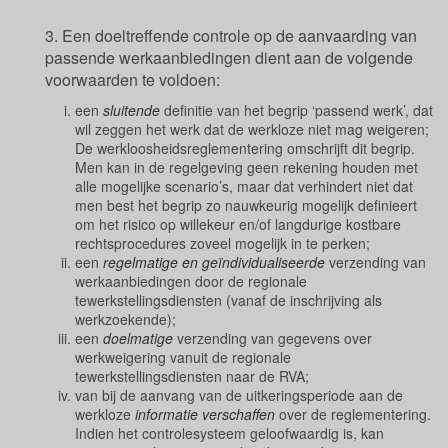
3. Een doeltreffende controle op de aanvaarding van
passende werkaanbiedingen dient aan de volgende
voorwaarden te voldoen:
een
sluitende
definitie van het begrip ‘passend werk’, dat
wil zeggen het werk dat de werkloze niet mag weigeren;
De werkloosheidsreglementering omschrijft dit begrip.
Men kan in de regelgeving geen rekening houden met
alle mogelijke scenario’s, maar dat verhindert niet dat
men best het begrip zo nauwkeurig mogelijk definieert
om het risico op willekeur en/of langdurige kostbare
rechtsprocedures zoveel mogelijk in te perken;
een
regelmatige en geïndividualiseerde
verzending van
werkaanbiedingen door de regionale
tewerkstellingsdiensten (vanaf de inschrijving als
werkzoekende);
een
doelmatige
verzending van gegevens over
werkweigering vanuit de regionale
tewerkstellingsdiensten naar de RVA;
van bij de aanvang van de uitkeringsperiode aan de
werkloze
informatie verschaffen
over de reglementering.
Indien het controlesysteem geloofwaardig is, kan