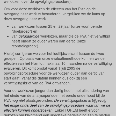
werklozen over de opvolgingsprocedure).
Om voor deze werklozen de effecten van het Plan op de
overgang naar werk te bestuderen, vergelijken we de kans op
deze overgang naar werk
van werklozen tussen 25 en 29 jaar (onze voornoemde
“doelgroep”) en
van
gelijkaardige
werklozen, maar die de RVA niet verwittigd
heeft omdat ze ouder waren dan dertig (onze
“controlegroep”).
Hierbij corrigeren we voor het leeftijdsverschil tussen de twee
groepen. Op basis van onze evaluatiemethode kunnen we de
effecten van het Plan tot maximaal 10 maanden na de verwittiging
evalueren. Dit komt omdat vanaf 1 juli 2005 de
opvolgingsprocedure voor de werklozen ouder dan dertig van
start gaat. Vanaf die datum kunnen dus ook zij een
verwittigingsbrief van de RVA ontvangen.
Voor de werklozen jonger dan dertig heeft, met uitzondering van
het einde van de analyseperiode, het eerste onderhoud bij de
RVA
nog niet
plaatsgevonden.
De verwittigingsbrief is bijgevolg
het enige onderdeel van de opvolgingsprocedure waarvan we de
effecten kunnen onderzoeken
. Enkel FOREM heeft ervoor
gekozen om bijkomend een specifieke begeleiding aan te bieden