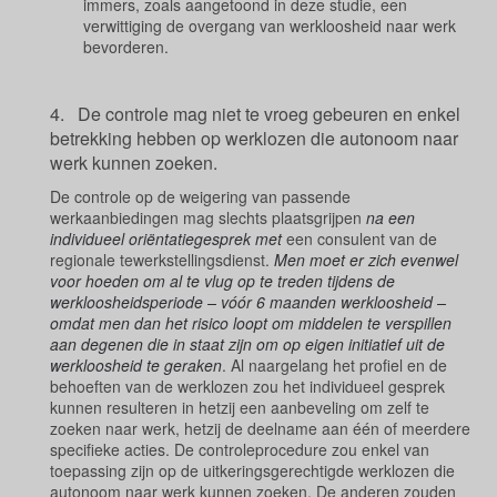
immers, zoals aangetoond in deze studie, een
verwittiging de overgang van werkloosheid naar werk
bevorderen.
4. De controle mag niet te vroeg gebeuren en enkel
betrekking hebben op werklozen die autonoom naar
werk kunnen zoeken.
De controle op de weigering van passende
werkaanbiedingen mag slechts plaatsgrijpen
na een
individueel oriëntatiegesprek met
een consulent van de
regionale tewerkstellingsdienst.
Men moet er zich evenwel
voor hoeden om al te vlug op te treden tijdens de
werkloosheidsperiode – vóór 6 maanden werkloosheid –
omdat men dan het risico loopt om middelen te verspillen
aan degenen die in staat zijn om op eigen initiatief uit de
werkloosheid te geraken
. Al naargelang het profiel en de
behoeften van de werklozen zou het individueel gesprek
kunnen resulteren in hetzij een aanbeveling om zelf te
zoeken naar werk, hetzij de deelname aan één of meerdere
specifieke acties. De controleprocedure zou enkel van
toepassing zijn op de uitkeringsgerechtigde werklozen die
autonoom naar werk kunnen zoeken. De anderen zouden