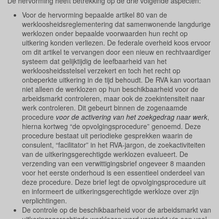
De hervorming heeft betrekking op de drie volgende aspecten:
Voor de hervorming bepaalde artikel 80 van de
werkloosheidsreglementering dat samenwonende langdurige
werklozen onder bepaalde voorwaarden hun recht op
uitkering konden verliezen. De federale overheid koos ervoor
om dit artikel te vervangen door een nieuw en rechtvaardiger
systeem dat gelijktijdig de leefbaarheid van het
werkloosheidsstelsel verzekert en toch het recht op
onbeperkte uitkering in de tijd behoudt. De RVA kan voortaan
niet alleen de werklozen op hun beschikbaarheid voor de
arbeidsmarkt controleren, maar ook de zoekintensiteit naar
werk controleren. Dit gebeurt binnen de zogenaamde
procedure
voor de activering van het zoekgedrag naar werk
,
hierna kortweg “de opvolgingsprocedure” genoemd. Deze
procedure bestaat uit periodieke gesprekken waarin de
consulent, “facilitator” in het RVA-jargon, de zoekactiviteiten
van de uitkeringsgerechtigde werklozen evalueert. De
verzending van een verwittigingsbrief ongeveer 8 maanden
voor het eerste onderhoud is een essentieel onderdeel van
deze procedure. Deze brief legt de opvolgingsprocedure uit
en informeert de uitkeringsgerechtigde werkloze over zijn
verplichtingen.
De controle op de beschikbaarheid voor de arbeidsmarkt van