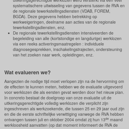
uitkeringsgerechtigde werklozen werd versterkt via een veel
systematischere uitwisseling van gegevens tussen de RVA en
de regionale tewerkstellingsdiensten (VDAB, FOREM,
BGDA). Deze gegevens hebben betrekking op
werkweigeringen, deelname aan acties van de regionale
tewerkstellingsdiensten, enz.
De regionale tewerkstellingsdiensten intensiveerden de
begeleiding van alle (kortstondige en langdurige) werklozen
via een reeks activeringsmaatregelen : individuele
diagnosegesprekken, inschakelingstrajecten, ondersteuning
van het zoeken naar werk, opleidingen, enz.
Wat evalueren we?
Aangezien de nodige tijd moet verlopen zijn na de hervorming om
de effecten te kunnen meten, hebben we de evaluatie uitgevoerd
voor werklozen die als eersten gevat werden door het nieuw plan.
In concreto bestaat de doelgroep van onze evaluatie uit de
uitkeringsgerechtigde volledig werklozen die verplicht zijn
ingeschreven als werkzoekende, die tussen 25 en 29 jaar oud zijn
en die de eerste schriftelijke verwittiging vanwege de RVA hebben
de
ontvangen tussen juli en oktober 2004 omdat zij hun 13
maand
werkloosheid aanvatten (op dat moment informeert de RVA de