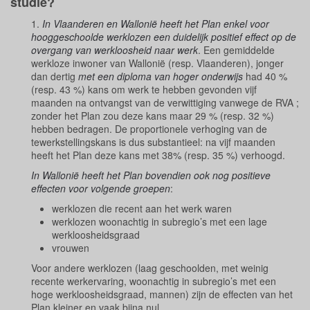
studie?
1.
In Vlaanderen en Wallonië heeft het Plan enkel voor
hooggeschoolde werklozen een duidelijk positief effect op de
overgang van werkloosheid naar werk
. Een gemiddelde
werkloze inwoner van Wallonië (resp. Vlaanderen), jonger
dan dertig
met een diploma van hoger onderwijs
had 40 %
(resp. 43 %) kans om werk te hebben gevonden vijf
maanden na ontvangst van de verwittiging vanwege de RVA ;
zonder het Plan zou deze kans maar 29 % (resp. 32 %)
hebben bedragen. De proportionele verhoging van de
tewerkstellingskans is dus substantieel: na vijf maanden
heeft het Plan deze kans met 38% (resp. 35 %) verhoogd.
In Wallonië heeft het Plan bovendien ook nog positieve
effecten voor volgende groepen
:
werklozen die recent aan het werk waren
werklozen woonachtig in subregio’s met een lage
werkloosheidsgraad
vrouwen
Voor andere werklozen (laag geschoolden, met weinig
recente werkervaring, woonachtig in subregio’s met een
hoge werkloosheidsgraad, mannen) zijn de effecten van het
Plan kleiner en vaak bijna nul.