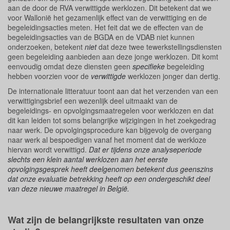
aan de door de RVA verwittigde werklozen. Dit betekent dat we
voor Wallonië het gezamenlijk effect van de verwittiging en de
begeleidingsacties meten. Het feit dat we de effecten van de
begeleidingsacties van de BGDA en de VDAB niet kunnen
onderzoeken, betekent
niet
dat deze twee tewerkstellingsdiensten
geen begeleiding aanbieden aan deze jonge werklozen. Dit komt
eenvoudig omdat deze diensten geen
specifieke
begeleiding
hebben voorzien voor de
verwittigde
werklozen jonger dan dertig.
De internationale litteratuur toont aan dat het verzenden van een
verwittigingsbrief een wezenlijk deel uitmaakt van de
begeleidings- en opvolgingsmaatregelen voor werklozen en dat
dit kan leiden tot soms belangrijke wijzigingen in het zoekgedrag
naar werk. De opvolgingsprocedure kan bijgevolg de overgang
naar werk al bespoedigen vanaf het moment dat de werkloze
hiervan wordt verwittigd.
Dat er tijdens onze analyseperiode
slechts een klein aantal werklozen aan het eerste
opvolgingsgesprek heeft deelgenomen betekent dus geenszins
dat onze evaluatie betrekking heeft op een ondergeschikt deel
van deze nieuwe maatregel in België.
Wat zijn de belangrijkste resultaten van onze