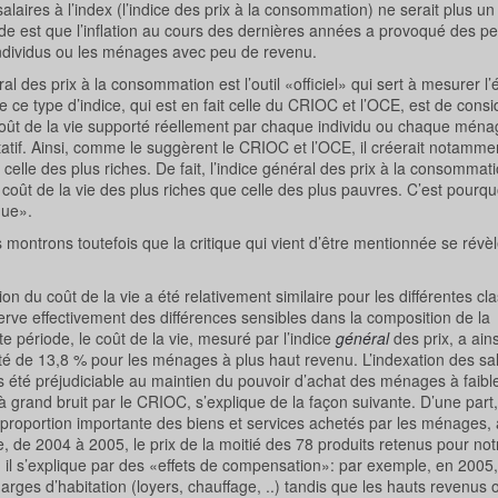
alaires à l’index (l’indice des prix à la consommation) ne serait plus u
tude est que l’inflation au cours des dernières années a provoqué des pe
s individus ou les ménages avec peu de revenu.
des prix à la consommation est l’outil «officiel» qui sert à mesurer l’
e ce type d’indice, qui est en fait celle du CRIOC et l’OCE, est de cons
coût de la vie supporté réellement par chaque individu ou chaque ména
tif. Ainsi, comme le suggèrent le CRIOC et l’OCE, il créerait notammen
celle des plus riches. De fait, l’indice général des prix à la consommat
du coût de la vie des plus riches que celle des plus pauvres. C’est pourqu
que».
s montrons toutefois que la critique qui vient d’être mentionnée se révèl
ion du coût de la vie a été relativement similaire pour les différentes cl
erve effectivement des différences sensibles dans la composition de la
 période, le coût de la vie, mesuré par l’indice
général
des prix, a ai
é de 13,8 % pour les ménages à plus haut revenu. L’indexation des sal
s été préjudiciable au maintien du pouvoir d’achat des ménages à faibl
à grand bruit par le CRIOC, s’explique de la façon suivante. D’une part, 
e proportion importante des biens et services achetés par les ménages
, de 2004 à 2005, le prix de la moitié des 78 produits retenus pour not
il s’explique par des «effets de compensation»: par exemple, en 2005, 
arges d’habitation (loyers, chauffage, ..) tandis que les hauts revenus o