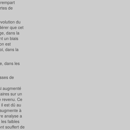
n rempart
rtes de
évolution du
idérer que cet
ge, dans la
t un biais
ion est
oi, dans la
e, dans les
asses de
nsi augmenté
aires sur un
e revenu. Ce
il est dû au
, augmente à
re analyse a
les faibles
nt souffert de