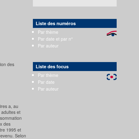
Liste des numéros
Par thème
Par date et par n°
Par auteur
tion des
Liste des focus
Par thème
Par date
Par auteur
ires a, au
 adultes et
onsommation
ix des
tre 1995 et
revenu. Selon