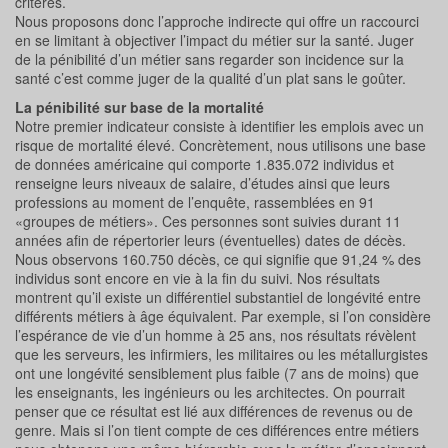
critères.
Nous proposons donc l’approche indirecte qui offre un raccourci
en se limitant à objectiver l’impact du métier sur la santé. Juger
de la pénibilité d’un métier sans regarder son incidence sur la
santé c’est comme juger de la qualité d’un plat sans le goûter.
La pénibilité sur base de la mortalité
Notre premier indicateur consiste à identifier les emplois avec un
risque de mortalité élevé. Concrètement, nous utilisons une base
de données américaine qui comporte 1.835.072 individus et
renseigne leurs niveaux de salaire, d’études ainsi que leurs
professions au moment de l’enquête, rassemblées en 91
«groupes de métiers». Ces personnes sont suivies durant 11
années afin de répertorier leurs (éventuelles) dates de décès.
Nous observons 160.750 décès, ce qui signifie que 91,24 % des
individus sont encore en vie à la fin du suivi. Nos résultats
montrent qu’il existe un différentiel substantiel de longévité entre
différents métiers à âge équivalent. Par exemple, si l’on considère
l’espérance de vie d’un homme à 25 ans, nos résultats révèlent
que les serveurs, les infirmiers, les militaires ou les métallurgistes
ont une longévité sensiblement plus faible (7 ans de moins) que
les enseignants, les ingénieurs ou les architectes. On pourrait
penser que ce résultat est lié aux différences de revenus ou de
genre. Mais si l’on tient compte de ces différences entre métiers