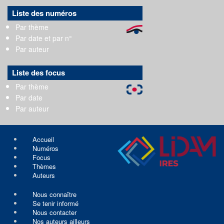
Liste des numéros
Par thème
Par date et par n°
Par auteur
Liste des focus
Par thème
Par date
Par auteur
Accueil
Numéros
Focus
Thèmes
Auteurs
Nous connaître
Se tenir informé
Nous contacter
Nos auteurs ailleurs