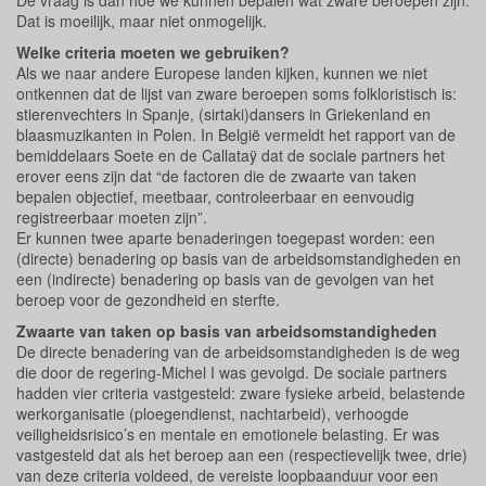
De vraag is dan hoe we kunnen bepalen wat zware beroepen zijn.
Dat is moeilijk, maar niet onmogelijk.
Welke criteria moeten we gebruiken?
Als we naar andere Europese landen kijken, kunnen we niet
ontkennen dat de lijst van zware beroepen soms folkloristisch is:
stierenvechters in Spanje, (sirtaki)dansers in Griekenland en
blaasmuzikanten in Polen. In België vermeldt het rapport van de
bemiddelaars Soete en de Callataÿ dat de sociale partners het
erover eens zijn dat “de factoren die de zwaarte van taken
bepalen objectief, meetbaar, controleerbaar en eenvoudig
registreerbaar moeten zijn”.
Er kunnen twee aparte benaderingen toegepast worden: een
(directe) benadering op basis van de arbeidsomstandigheden en
een (indirecte) benadering op basis van de gevolgen van het
beroep voor de gezondheid en sterfte.
Zwaarte van taken op basis van arbeidsomstandigheden
De directe benadering van de arbeidsomstandigheden is de weg
die door de regering-Michel I was gevolgd. De sociale partners
hadden vier criteria vastgesteld: zware fysieke arbeid, belastende
werkorganisatie (ploegendienst, nachtarbeid), verhoogde
veiligheidsrisico’s en mentale en emotionele belasting. Er was
vastgesteld dat als het beroep aan een (respectievelijk twee, drie)
van deze criteria voldeed, de vereiste loopbaanduur voor een