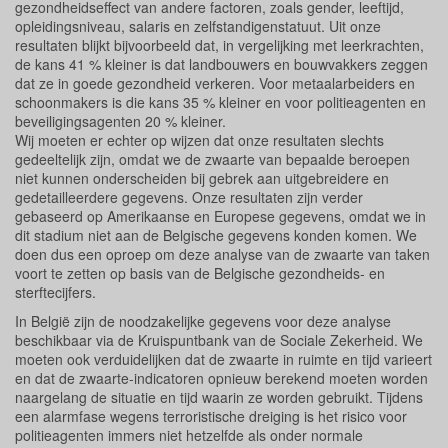
gezondheidseffect van andere factoren, zoals gender, leeftijd,
opleidingsniveau, salaris en zelfstandigenstatuut. Uit onze
resultaten blijkt bijvoorbeeld dat, in vergelijking met leerkrachten,
de kans 41 % kleiner is dat landbouwers en bouwvakkers zeggen
dat ze in goede gezondheid verkeren. Voor metaalarbeiders en
schoonmakers is die kans 35 % kleiner en voor politieagenten en
beveiligingsagenten 20 % kleiner.
Wij moeten er echter op wijzen dat onze resultaten slechts
gedeeltelijk zijn, omdat we de zwaarte van bepaalde beroepen
niet kunnen onderscheiden bij gebrek aan uitgebreidere en
gedetailleerdere gegevens. Onze resultaten zijn verder
gebaseerd op Amerikaanse en Europese gegevens, omdat we in
dit stadium niet aan de Belgische gegevens konden komen. We
doen dus een oproep om deze analyse van de zwaarte van taken
voort te zetten op basis van de Belgische gezondheids- en
sterftecijfers.
In België zijn de noodzakelijke gegevens voor deze analyse
beschikbaar via de Kruispuntbank van de Sociale Zekerheid. We
moeten ook verduidelijken dat de zwaarte in ruimte en tijd varieert
en dat de zwaarte-indicatoren opnieuw berekend moeten worden
naargelang de situatie en tijd waarin ze worden gebruikt. Tijdens
een alarmfase wegens terroristische dreiging is het risico voor
politieagenten immers niet hetzelfde als onder normale