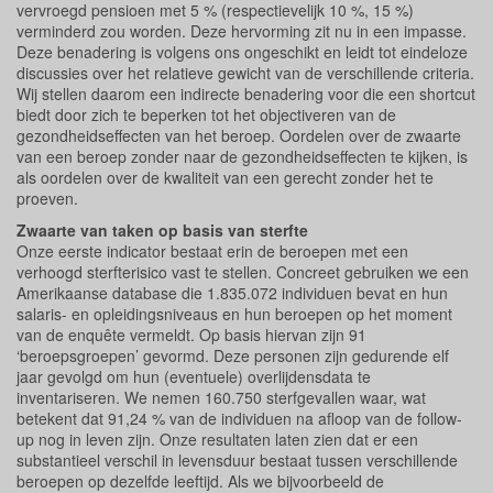
vervroegd pensioen met 5 % (respectievelijk 10 %, 15 %)
verminderd zou worden. Deze hervorming zit nu in een impasse.
Deze benadering is volgens ons ongeschikt en leidt tot eindeloze
discussies over het relatieve gewicht van de verschillende criteria.
Wij stellen daarom een indirecte benadering voor die een shortcut
biedt door zich te beperken tot het objectiveren van de
gezondheidseffecten van het beroep. Oordelen over de zwaarte
van een beroep zonder naar de gezondheidseffecten te kijken, is
als oordelen over de kwaliteit van een gerecht zonder het te
proeven.
Zwaarte van taken op basis van sterfte
Onze eerste indicator bestaat erin de beroepen met een
verhoogd sterfterisico vast te stellen. Concreet gebruiken we een
Amerikaanse database die 1.835.072 individuen bevat en hun
salaris- en opleidingsniveaus en hun beroepen op het moment
van de enquête vermeldt. Op basis hiervan zijn 91
‘beroepsgroepen’ gevormd. Deze personen zijn gedurende elf
jaar gevolgd om hun (eventuele) overlijdensdata te
inventariseren. We nemen 160.750 sterfgevallen waar, wat
betekent dat 91,24 % van de individuen na afloop van de follow-
up nog in leven zijn. Onze resultaten laten zien dat er een
substantieel verschil in levensduur bestaat tussen verschillende
beroepen op dezelfde leeftijd. Als we bijvoorbeeld de