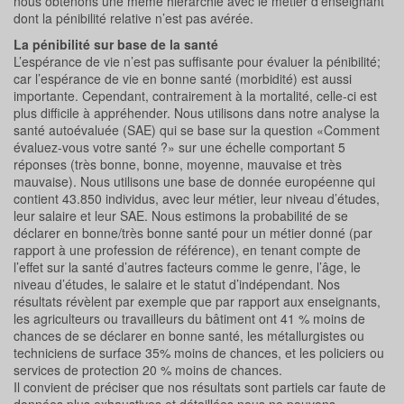
nous obtenons une même hiérarchie avec le métier d’enseignant
dont la pénibilité relative n’est pas avérée.
La pénibilité sur base de la santé
L’espérance de vie n’est pas suffisante pour évaluer la pénibilité;
car l’espérance de vie en bonne santé (morbidité) est aussi
importante. Cependant, contrairement à la mortalité, celle-ci est
plus difficile à appréhender. Nous utilisons dans notre analyse la
santé autoévaluée (SAE) qui se base sur la question «Comment
évaluez-vous votre santé ?» sur une échelle comportant 5
réponses (très bonne, bonne, moyenne, mauvaise et très
mauvaise). Nous utilisons une base de donnée européenne qui
contient 43.850 individus, avec leur métier, leur niveau d’études,
leur salaire et leur SAE. Nous estimons la probabilité de se
déclarer en bonne/très bonne santé pour un métier donné (par
rapport à une profession de référence), en tenant compte de
l’effet sur la santé d’autres facteurs comme le genre, l’âge, le
niveau d’études, le salaire et le statut d’indépendant. Nos
résultats révèlent par exemple que par rapport aux enseignants,
les agriculteurs ou travailleurs du bâtiment ont 41 % moins de
chances de se déclarer en bonne santé, les métallurgistes ou
techniciens de surface 35% moins de chances, et les policiers ou
services de protection 20 % moins de chances.
Il convient de préciser que nos résultats sont partiels car faute de