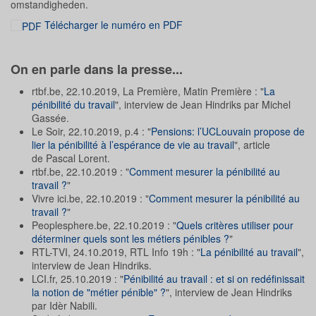
omstandigheden.
Télécharger le numéro en PDF
On en parle dans la presse...
rtbf.be, 22.10.2019, La Première, Matin Première : "
La
pénibilité du travail
", interview de Jean Hindriks par Michel
Gassée.
Le Soir, 22.10.2019, p.4 : "
Pensions: l’UCLouvain propose de
lier la pénibilité à l’espérance de vie au travail
", article
de Pascal Lorent.
rtbf.be, 22.10.2019 : "
Comment mesurer la pénibilité au
travail ?
"
Vivre ici.be, 22.10.2019 : "
Comment mesurer la pénibilité au
travail ?
"
Peoplesphere.be, 22.10.2019 : "
Quels critères utiliser pour
déterminer quels sont les métiers pénibles ?
"
RTL-TVI, 24.10.2019, RTL Info 19h : "
La pénibilité au travail
",
interview de Jean Hindriks.
LCI.fr, 25.10.2019 : "
Pénibilité au travail : et si on redéfinissait
la notion de "métier pénible" ?
", interview de Jean Hindriks
par Idèr Nabili.