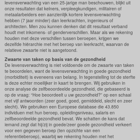
levensverwachting van een 25-jarige man beschouwen, blijkt uit
onze resultaten dat kelners, verpleegkundigen, militairen of
metaalarbeiders een aanzienlijk kortere levensverwachting
hebben (7 jaar minder) dan leerkrachten, ingenieurs of
architecten. Men zou kunnen denken dat dit resultaat verband
houdt met inkomens- of genderverschillen. Maar als we rekening
houden met deze verschillen tussen beroepen, krijgen we
dezelfde hiërarchie met het beroep van leerkracht, waarvan de
relatieve zwaarte niet is aangetoond.
Zwaarte van taken op basis van de gezondheid
De levensverwachting is niet voldoende om de zwaarte van taken
te beoordelen, want de levensverwachting in goede gezondheid
(morbiditeit) is eveneens van belang. In tegenstelling tot de sterfte
is deze echter moeilijker in kaart te brengen. Wij gebruiken in
onze analyse de zelfbeoordeelde gezondheid, die gebaseerd is
op de vraag: “Hoe beoordeelt u uw gezondheid?” op een schaal
met vijf antwoorden (zeer goed, goed, gemiddeld, slecht en zeer
slecht). We gebruiken een Europese database die 43.850
individuen met hun beroep, opleidingsniveau, salaris en
zelfbeoordeelde gezondheid bevat. We schatten de kans dat
iemand zegt dat hij/zij in goede/zeer goede gezondheid verkeert
voor een gegeven beroep (ten opzichte van een
referentieberoep), waarbij we rekening houden met het