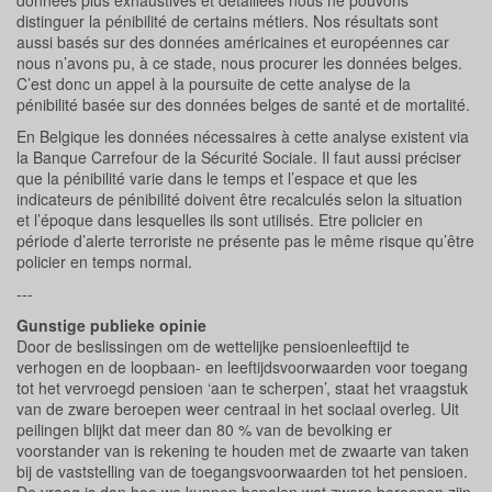
données plus exhaustives et détaillées nous ne pouvons
distinguer la pénibilité de certains métiers. Nos résultats sont
aussi basés sur des données américaines et européennes car
nous n’avons pu, à ce stade, nous procurer les données belges.
C’est donc un appel à la poursuite de cette analyse de la
pénibilité basée sur des données belges de santé et de mortalité.
En Belgique les données nécessaires à cette analyse existent via
la Banque Carrefour de la Sécurité Sociale. Il faut aussi préciser
que la pénibilité varie dans le temps et l’espace et que les
indicateurs de pénibilité doivent être recalculés selon la situation
et l’époque dans lesquelles ils sont utilisés. Etre policier en
période d’alerte terroriste ne présente pas le même risque qu’être
policier en temps normal.
---
Gunstige publieke opinie
Door de beslissingen om de wettelijke pensioenleeftijd te
verhogen en de loopbaan- en leeftijdsvoorwaarden voor toegang
tot het vervroegd pensioen ‘aan te scherpen’, staat het vraagstuk
van de zware beroepen weer centraal in het sociaal overleg. Uit
peilingen blijkt dat meer dan 80 % van de bevolking er
voorstander van is rekening te houden met de zwaarte van taken
bij de vaststelling van de toegangsvoorwaarden tot het pensioen.