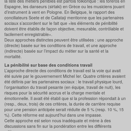
la liste des métiers pénibles est parfois folklorique : les toreros en
Espagne, les danseurs (sirtaki) en Grèce ou les musiciens jouant
d’instrument à vent en Pologne. En Belgique, le rapport des
conciliateurs Soete et de Callataÿ mentionne que les partenaires
sociaux s’accordent sur le fait que «les éléments de pénibilité
doivent être établis de façon objective, mesurable, contrôlable et
facilement enregistrable».
Deux approches distinctes peuvent être utilisées : une approche
(directe) basée sur les conditions de travail, et une approche
(indirecte) basée sur l’impact du métier sur la santé et la
mortalité.
La pénibilité sur base des conditions travail
L’approche directe des conditions de travail est la voie qui avait
été suivie par le gouvernement Michel Ier. Quatre critères avaient
été définis par les partenaires sociaux : le travail physique lourd,
l’organisation du travail pesante (en équipe, travail de nuit), les
risques pour la sécurité accrus et la charge mentale et
émotionnelle. Il avait été établi que si la profession répondait à un
(resp., deux, trois) de ces critères, la durée de carrière requise
pour une pension anticipée serait réduite de 5 % (resp. 10 %, 15
%). Cette réforme est aujourd’hui dans une impasse.
Cette approche est selon nous inadéquate et mène à des
discussions sans fin sur la pondération entre les différents