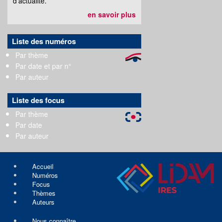
d’actualité.
en savoir plus
Liste des numéros
Par thème
Par date et par n°
Par auteur
Liste des focus
Par thème
Par date
Par auteur
Accueil
Numéros
Focus
Thèmes
Auteurs
Nous connaître