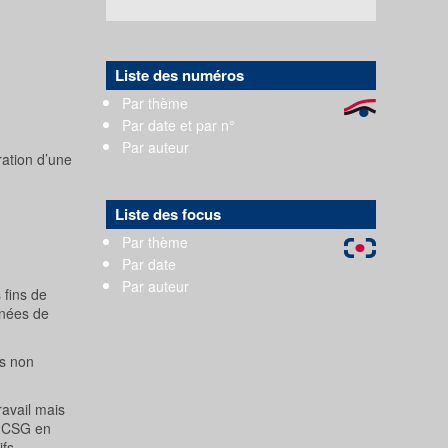
Liste des numéros
Par thème
Par date et par n°
Par auteur
ration d’une
Liste des focus
Par thème
Par date
Par auteur
 fins de
nnées de
es non
ravail mais
la CSG en
fs.