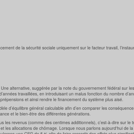
ncement de la sécurité sociale uniquement sur le facteur travail, l’instau
 Une alternative, suggérée par la note du gouvernement fédéral sur les
 d’années travaillées, en introduisant un malus fonction du nombre d’a
x prépensions et ainsi rendre le financement du système plus aisé.
èle d’équilibre général calculable afin d’en comparer les conséquenc
ance et le bien-être des différentes générations.
s les revenus (comme des centimes additionnels), c’est-à-dire sur le t
ons et les allocations de chômage. Lorsque nous parlons aujourd'hui de 
erons une CSG de 5 % afin de faire ressortir des effets plus significati