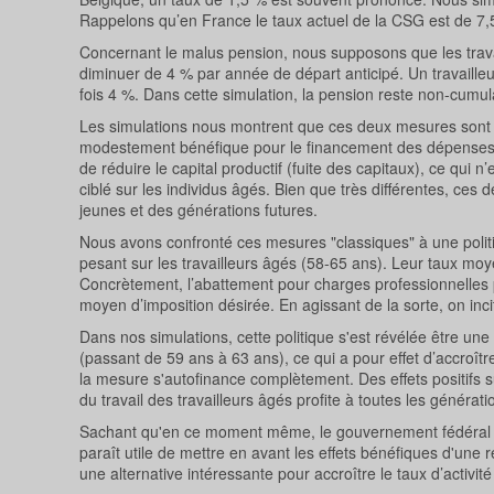
Rappelons qu’en France le taux actuel de la CSG est de 7,
Concernant le malus pension, nous supposons que les travail
diminuer de 4 % par année de départ anticipé. Un travailleur
fois 4 %. Dans cette simulation, la pension reste non-cumul
Les simulations nous montrent que ces deux mesures sont à 
modestement bénéfique pour le financement des dépenses
de réduire le capital productif (fuite des capitaux), ce qui 
ciblé sur les individus âgés. Bien que très différentes, c
jeunes et des générations futures.
Nous avons confronté ces mesures "classiques" à une politiqu
pesant sur les travailleurs âgés (58-65 ans). Leur taux moy
Concrètement, l’abattement pour charges professionnelles p
moyen d’imposition désirée. En agissant de la sorte, on inci
Dans nos simulations, cette politique s'est révélée être un
(passant de 59 ans à 63 ans), ce qui a pour effet d’accroît
la mesure s'autofinance complètement. Des effets positifs 
du travail des travailleurs âgés profite à toutes les générat
Sachant qu'en ce moment même, le gouvernement fédéral plan
paraît utile de mettre en avant les effets bénéfiques d'une r
une alternative intéressante pour accroître le taux d’activ