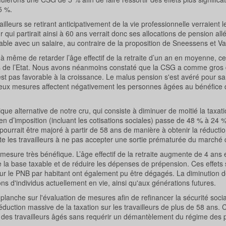
5 %.
leurs se retirant anticipativement de la vie professionnelle verraient 
 qui partirait ainsi à 60 ans verrait donc ses allocations de pension al
able avec un salaire, au contraire de la proposition de Sneessens et V
même de retarder l’âge effectif de la retraite d’un an en moyenne, ce
 de l’Etat. Nous avons néanmoins constaté que la CSG a comme gros
n’est pas favorable à la croissance. Le malus pension s'est avéré pour sa
es deux mesures affectent négativement les personnes âgées au bénéfice 
e alternative de notre cru, qui consiste à diminuer de moitié la taxati
en d’imposition (incluant les cotisations sociales) passe de 48 % à 24 %
ourrait être majoré à partir de 58 ans de manière à obtenir la réducti
te les travailleurs à ne pas accepter une sortie prématurée du marché d
e mesure très bénéfique. L’âge effectif de la retraite augmente de 4 an
re la base taxable et de réduire les dépenses de prépension. Ces effets 
sur le PNB par habitant ont également pu être dégagés. La diminution de
ions d'individus actuellement en vie, ainsi qu'aux générations futures.
che sur l'évaluation de mesures afin de refinancer la sécurité social
éduction massive de la taxation sur les travailleurs de plus de 58 ans. C
ité des travailleurs âgés sans requérir un démantèlement du régime des