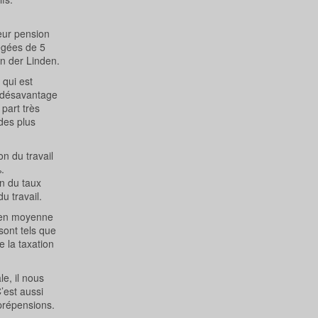
leur pension
légées de 5
an der Linden.
 qui est
 désavantage
 part très
des plus
on du travail
.
on du taux
u travail.
s en moyenne
sont tels que
 la taxation
e, il nous
’est aussi
 prépensions.