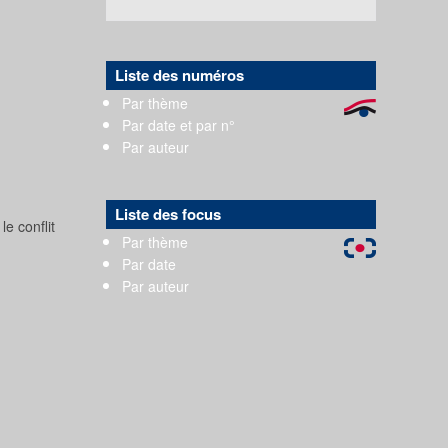
Liste des numéros
Par thème
Par date et par n°
Par auteur
Liste des focus
e conflit
Par thème
Par date
Par auteur