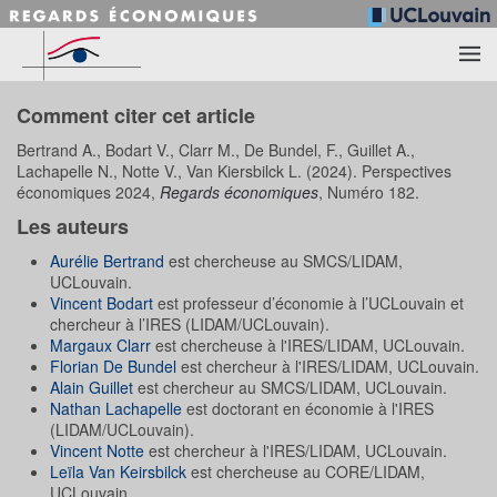
Accéder au contenu principal
Comment citer cet article
Bertrand A., Bodart V., Clarr M., De Bundel, F., Guillet A.,
Lachapelle N., Notte V., Van Kiersbilck L. (2024). Perspectives
économiques 2024,
Regards économiques
, Numéro 182.
Les auteurs
Aurélie Bertrand
est chercheuse au SMCS/LIDAM,
UCLouvain.
Vincent Bodart
est professeur d’économie à l’UCLouvain et
chercheur à l’IRES (LIDAM/UCLouvain).
Margaux Clarr
est chercheuse à l'IRES/LIDAM, UCLouvain.
Florian De Bundel
est chercheur à l'IRES/LIDAM, UCLouvain.
Alain Guillet
est chercheur au SMCS/LIDAM, UCLouvain.
Nathan Lachapelle
est doctorant en économie à l'IRES
(LIDAM/UCLouvain).
Vincent Notte
est chercheur à l'IRES/LIDAM, UCLouvain.
Leïla Van Keirsbilck
est chercheuse au CORE/LIDAM,
UCLouvain.