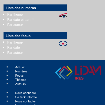
Liste des numéros
Par thème
Par date et par n°
Par auteur
Liste des focus
Par thème
Par date
Par auteur
Accueil
Numéros
Focus
Thèmes
Auteurs
Nous connaître
Se tenir informé
Nous contacter