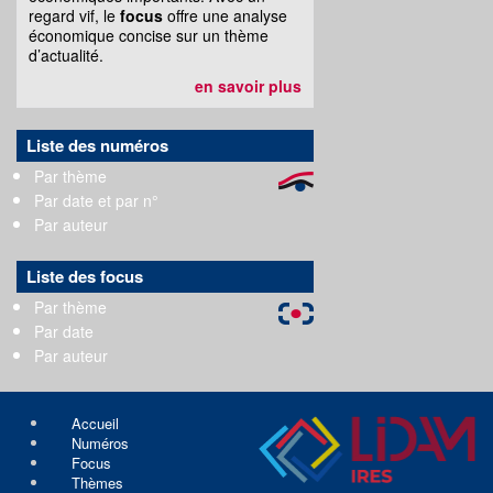
regard vif, le
focus
offre une analyse
économique concise sur un thème
d’actualité.
en savoir plus
Liste des numéros
Par thème
Par date et par n°
Par auteur
Liste des focus
Par thème
Par date
Par auteur
Accueil
Numéros
Focus
Thèmes