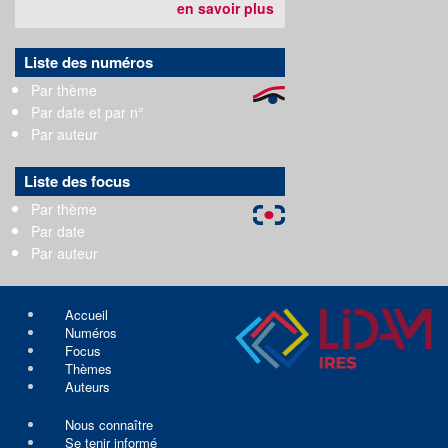
en savoir plus
Liste des numéros
Par thème
Par date et par n°
Par auteur
Liste des focus
Par thème
Par date
Par auteur
Accueil
Numéros
Focus
Thèmes
Auteurs
Nous connaître
Se tenir informé