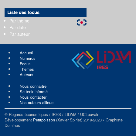
Liste des focus
Par thème
Par date
Par auteur
Accueil
Numéros
Focus
Thèmes
Auteurs
Nous connaître
Se tenir informé
Nous contacter
Nos auteurs ailleurs
© Regards économiques / IRES / LIDAM / UCLouvain
Développement
Petitpoisson
(Xavier Spirlet) 2019-2023 • Graphiste
Dominos