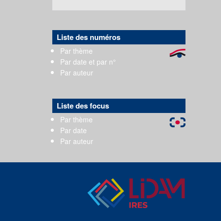
Liste des numéros
Par thème
Par date et par n°
Par auteur
Liste des focus
Par thème
Par date
Par auteur