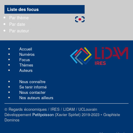
Liste des focus
Par thème
Par date
Par auteur
Accueil
Numéros
Focus
Thèmes
Auteurs
Nous connaître
Se tenir informé
Nous contacter
Nos auteurs ailleurs
© Regards économiques / IRES / LIDAM / UCLouvain
Développement
Petitpoisson
(Xavier Spirlet) 2019-2023 • Graphiste
Dominos