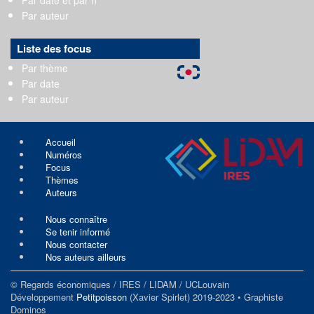
Par auteur
Liste des focus
Par thème
Par date
Par auteur
Accueil
Numéros
Focus
Thèmes
Auteurs
Nous connaître
Se tenir informé
Nous contacter
Nos auteurs ailleurs
© Regards économiques / IRES / LIDAM / UCLouvain
Développement
Petitpoisson
(Xavier Spirlet) 2019-2023 • Graphiste
Dominos