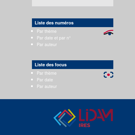
Liste des numéros
Par thème
Par date et par n°
Par auteur
Liste des focus
Par thème
Par date
Par auteur