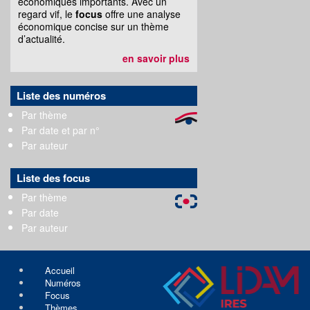
économiques importants. Avec un
regard vif, le
focus
offre une analyse
économique concise sur un thème
d’actualité.
en savoir plus
Liste des numéros
Par thème
Par date et par n°
Par auteur
Liste des focus
Par thème
Par date
Par auteur
Accueil
Numéros
Focus
Thèmes