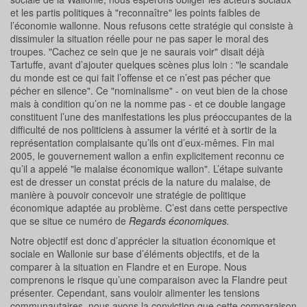
et les partis politiques à "reconnaître" les points faibles de
l’économie wallonne. Nous refusons cette stratégie qui consiste à
dissimuler la situation réelle pour ne pas saper le moral des
troupes. "Cachez ce sein que je ne saurais voir" disait déjà
Tartuffe, avant d’ajouter quelques scènes plus loin : "le scandale
du monde est ce qui fait l’offense et ce n’est pas pécher que
pécher en silence". Ce "nominalisme" ‑ on veut bien de la chose
mais à condition qu’on ne la nomme pas ‑ et ce double langage
constituent l’une des manifestations les plus préoccupantes de la
difficulté de nos politiciens à assumer la vérité et à sortir de la
représentation complaisante qu’ils ont d’eux-mêmes. Fin mai
2005, le gouvernement wallon a enfin explicitement reconnu ce
qu’il a appelé "le malaise économique wallon". L’étape suivante
est de dresser un constat précis de la nature du malaise, de
manière à pouvoir concevoir une stratégie de politique
économique adaptée au problème. C’est dans cette perspective
que se situe ce numéro de
Regards économiques.
Notre objectif est donc d’apprécier la situation économique et
sociale en Wallonie sur base d’éléments objectifs, et de la
comparer à la situation en Flandre et en Europe. Nous
comprenons le risque qu’une comparaison avec la Flandre peut
présenter. Cependant, sans vouloir alimenter les tensions
communautaires, nous avons la conviction que cette comparaison